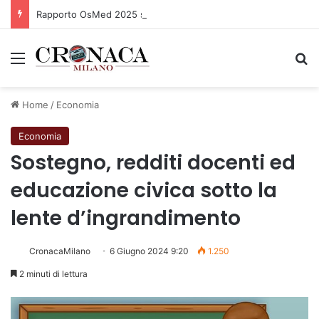
Rapporto OsMed 2025 sull’uso dei farmaci in Italia
Menu
C
Home
/
Economia
Economia
Sostegno, redditi docenti ed
educazione civica sotto la
lente d’ingrandimento
CronacaMilano
6 Giugno 2024 9:20
1.250
2 minuti di lettura