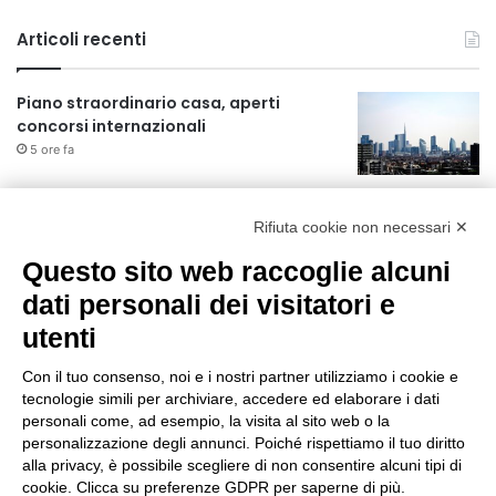
Articoli recenti
Piano straordinario casa, aperti
concorsi internazionali
5 ore fa
Rapporto OsMed 2025 sull’uso dei
farmaci in Italia
Rifiuta cookie non necessari ✕
5 ore fa
Questo sito web raccoglie alcuni
Un nuovo modello di IA stima il volume
dati personali dei visitatori e
dei ghiacciai del pianeta
utenti
6 ore fa
Con il tuo consenso, noi e i nostri partner utilizziamo i cookie e
Manutenzione strade, nel biennio
tecnologie simili per archiviare, accedere ed elaborare i dati
2026-27 investiti 56 milioni
personali come, ad esempio, la visita al sito web o la
personalizzazione degli annunci. Poiché rispettiamo il tuo diritto
24 ore fa
alla privacy, è possibile scegliere di non consentire alcuni tipi di
cookie. Clicca su preferenze GDPR per saperne di più.