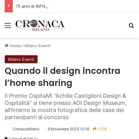
75 anni di INFN. La comunità, la storia, il futuro della ricerca in fisica fondamentale in Italia
Menu
C
Home
/
Milano Eventi
Milano Eventi
Quando il design incontra
l’home sharing
Il Premio OspitaMI “Achille Castiglioni Design &
Ospitalità” si tiene presso ADI Design Museum,
all’interno la mostra fotografica delle case dei
partecipanti al concorso
CronacaMilano
9 Novembre 2023 12:18
1.536
2 minuti di lettura