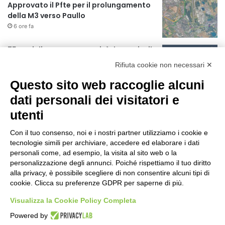
Approvato il Pfte per il prolungamento
della M3 verso Paullo
6 ore fa
75 anni di INFN. La comunità, la storia, il
futuro della ricerca in fisica
Rifiuta cookie non necessari ✕
fondamentale in Italia
6 ore fa
Questo sito web raccoglie alcuni
Milano Aiuta Estate, 1600 prestazioni di
dati personali dei visitatori e
assistenza attivate
utenti
8 ore fa
Con il tuo consenso, noi e i nostri partner utilizziamo i cookie e
Il potenziale invisibile: come la
tecnologie simili per archiviare, accedere ed elaborare i dati
curiosità guida l’evoluzione umana
personali come, ad esempio, la visita al sito web o la
personalizzazione degli annunci. Poiché rispettiamo il tuo diritto
15 ore fa
alla privacy, è possibile scegliere di non consentire alcuni tipi di
cookie. Clicca su preferenze GDPR per saperne di più.
Milano tra tradizione e mutamento: il
battito sottile di una metropoli in
Visualizza la Cookie Policy Completa
evoluzione
Powered by
21 ore fa