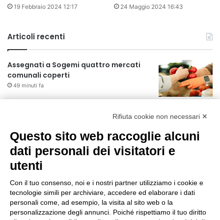
19 Febbraio 2024 12:17
24 Maggio 2024 16:43
Articoli recenti
Assegnati a Sogemi quattro mercati
comunali coperti
49 minuti fa
A Santa Giulia tre nuove vie dedicate a
Rifiuta cookie non necessari ✕
Guidi Cingolani, Zampori e Marchelli
7 ore fa
Questo sito web raccoglie alcuni
dati personali dei visitatori e
Piano straordinario casa, aperti
concorsi internazionali
utenti
1 giorno fa
Con il tuo consenso, noi e i nostri partner utilizziamo i cookie e
tecnologie simili per archiviare, accedere ed elaborare i dati
Rapporto OsMed 2025 sull’uso dei
personali come, ad esempio, la visita al sito web o la
farmaci in Italia
personalizzazione degli annunci. Poiché rispettiamo il tuo diritto
1 giorno fa