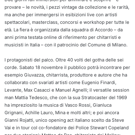
provare – le novità, i pezzi vintage da collezione e le rarità,
ma anche per immergersi in esibizioni live con artisti
spettacolari, masterclass, concorsi e workshop per tutte le
età. La fiera è organizzata dalla squadra di Accordo – da
anni prima testata online di riferimento per chitarristi e
musicisti in Italia – con il patrocinio del Comune di Milano.
I protagonisti del palco. Oltre 40 volti del gotha delle sei
corde. Sabato 18 novembre il pubblico potrà incontrare per
esempio Giuvazza, chitarrista, produttore e autore che ha
collaborato con svariati artisti come Eugenio Finardi,
Levante, Max Casacci e Manuel Agnelli; il versatile session
man Mattia Tedesco, che con la sua Stratocaster del 1969
ha impreziosito la musica di Vasco Rossi, Gianluca
Grignani, Achille Lauro, Mina e molti altri; e poi ancora
Gianni Rojatti, unico opening act italiano scelto da Steve
Vai e in tour col co-fondatore dei Police Stewart Copeland