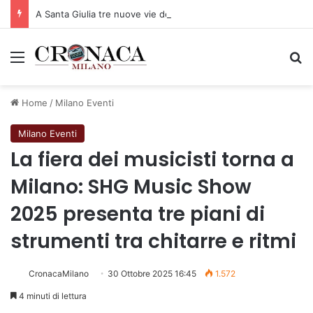
A Santa Giulia tre nuove vie dedicate a Guidi Cingolani, Zampori e Marchelli
Menu
C
Home
/
Milano Eventi
Milano Eventi
La fiera dei musicisti torna a
Milano: SHG Music Show
2025 presenta tre piani di
strumenti tra chitarre e ritmi
CronacaMilano
30 Ottobre 2025 16:45
1.572
4 minuti di lettura