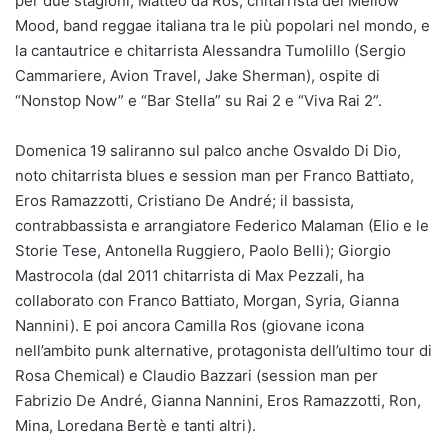
per due stagioni; Matteo da Ros, chitarrista dei Mellow
Mood, band reggae italiana tra le più popolari nel mondo, e
la cantautrice e chitarrista Alessandra Tumolillo (Sergio
Cammariere, Avion Travel, Jake Sherman), ospite di
“Nonstop Now” e “Bar Stella” su Rai 2 e “Viva Rai 2”.
Domenica 19 saliranno sul palco anche Osvaldo Di Dio,
noto chitarrista blues e session man per Franco Battiato,
Eros Ramazzotti, Cristiano De André; il bassista,
contrabbassista e arrangiatore Federico Malaman (Elio e le
Storie Tese, Antonella Ruggiero, Paolo Belli); Giorgio
Mastrocola (dal 2011 chitarrista di Max Pezzali, ha
collaborato con Franco Battiato, Morgan, Syria, Gianna
Nannini). E poi ancora Camilla Ros (giovane icona
nell’ambito punk alternative, protagonista dell’ultimo tour di
Rosa Chemical) e Claudio Bazzari (session man per
Fabrizio De André, Gianna Nannini, Eros Ramazzotti, Ron,
Mina, Loredana Bertè e tanti altri).