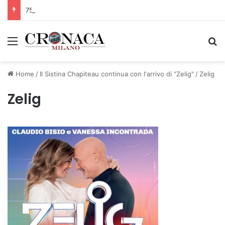
75 anni di INFN. La comunità, la storia, il futuro della ricerca in fisica fondamentale in Italia
Menu
C
Home
/
Il Sistina Chapiteau continua con l'arrivo di "Zelig"
/
Zelig
Zelig