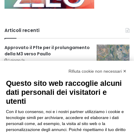
Articoli recenti
Approvato il Pfte per il prolungamento
della M3 verso Paullo
1 giorno fa
Rifiuta cookie non necessari ✕
75 anni di INFN. La comunità, la storia, il
futuro della ricerca in fisica
Questo sito web raccoglie alcuni
fondamentale in Italia
dati personali dei visitatori e
1 giorno fa
utenti
Milano Aiuta Estate, 1600 prestazioni di
assistenza attivate
Con il tuo consenso, noi e i nostri partner utilizziamo i cookie e
1 giorno fa
tecnologie simili per archiviare, accedere ed elaborare i dati
personali come, ad esempio, la visita al sito web o la
Il potenziale invisibile: come la
personalizzazione degli annunci. Poiché rispettiamo il tuo diritto