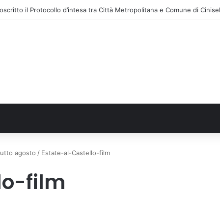
 tutto agosto
/
Estate-al-Castello-film
lo-film