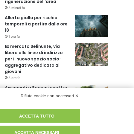
rigenerazione dell’area
3 minuti fa
Allerta gialla per rischio
temporali a partire dalle ore
18
1 ora fa
Ex mercato Selinunte, via
libera alle linee di indirizzo
per il nuovo spazio socio-
aggregativo dedicato ai
giovani
3 ore fa
Assegnati a Sogemi quattro
mercati comunali coperti
Rifiuta cookie non necessari ✕
4 ore fa
A Santa Giulia tre nuove vie
ACCETTA TUTTO
dedicate a Guidi Cingolani,
Zampori e Marchelli
ACCETTA NECESSARI
10 ore fa