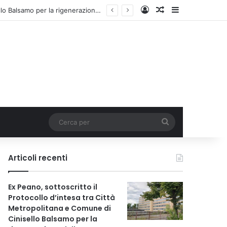
Accedi
Un articolo a c
Barra lateral
Ex Peano, sottoscritto il Protocollo d’intesa tra Città Metropolitana e Comune di Cinisello Balsamo per la rigenerazione dell’area
Cerca
per
Articoli recenti
Ex Peano, sottoscritto il
Protocollo d’intesa tra Città
Metropolitana e Comune di
Cinisello Balsamo per la