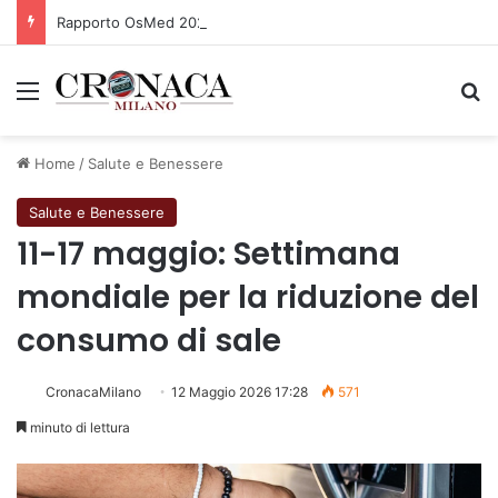
Rapporto OsMed 2025 sull’uso dei farmaci in Italia
Menu
C
Home
/
Salute e Benessere
Salute e Benessere
11-17 maggio: Settimana
mondiale per la riduzione del
consumo di sale
CronacaMilano
12 Maggio 2026 17:28
571
minuto di lettura