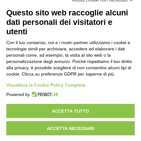
Rifiuta cookie non necessari ✕
8 ore fa
Questo sito web raccoglie alcuni
dati personali dei visitatori e
Un nuovo modello di IA stima il volume
dei ghiacciai del pianeta
utenti
10 ore fa
Con il tuo consenso, noi e i nostri partner utilizziamo i cookie e
Manutenzione strade, nel biennio
tecnologie simili per archiviare, accedere ed elaborare i dati
2026-27 investiti 56 milioni
personali come, ad esempio, la visita al sito web o la
personalizzazione degli annunci. Poiché rispettiamo il tuo diritto
1 giorno fa
alla privacy, è possibile scegliere di non consentire alcuni tipi di
cookie. Clicca su preferenze GDPR per saperne di più.
Il codice segreto dei neuroni: la
memoria della nascita che costruisce il
Visualizza la Cookie Policy Completa
cervello
Powered by
1 giorno fa
ACCETTA TUTTO
Visibileweb - IT03270560802 - info@cronacamilano.it
ACCETTA NECESSARI
Privacy Policy