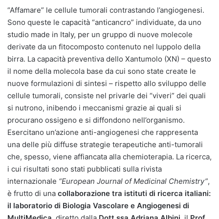
“Affamare” le cellule tumorali contrastando l’angiogenesi.
Sono queste le capacità “anticancro” individuate, da uno
studio made in Italy, per un gruppo di nuove molecole
derivate da un fitocomposto contenuto nel luppolo della
birra. La capacità preventiva dello Xantumolo (XN) – questo
il nome della molecola base da cui sono state create le
nuove formulazioni di sintesi – rispetto allo sviluppo delle
cellule tumorali, consiste nel privarle dei “viveri” dei quali
si nutrono, inibendo i meccanismi grazie ai quali si
procurano ossigeno e si diffondono nell’organismo.
Esercitano un’azione anti-angiogenesi che rappresenta
una delle più diffuse strategie terapeutiche anti-tumorali
che, spesso, viene affiancata alla chemioterapia. La ricerca,
i cui risultati sono stati pubblicati sulla rivista
internazionale
“European Journal of Medicinal Chemistry”
,
è frutto di una
collaborazione tra istituti di ricerca italiani:
il laboratorio di Biologia Vascolare e Angiogenesi di
MultiMedica
, diretto dalla
Dott.ssa Adriana Albini
, il
Prof.