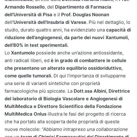
Armando Rossello
, del
Dipartimento di Farmacia
dell’Università di Pisa
e il
Prof. Douglas Noonan
dell’
Università dell’Insubria di Varese
. Più nel dettaglio, lo
studio, durato quattro anni, ha evidenziato una
capacità di
riduzione dell’angiogenesi, da parte dei nuovi Xantumoli,
dell’80% in test sperimentali.
Lo
Xantumolo
possiede anche un’azione antiossidante,
anti radicali liberi, ed
è in grado di combattere le cellule
che presentano un alterato equilibrio ossidoriduttivo,
come quelle tumorali.
Di qui l’importanza di svilupparne
una serie di varianti sintetiche con proprietà
farmacologiche più spiccate. La
Dott.ssa Albini, Direttrice
del laboratorio di Biologia Vascolare e Angiogenesi di
MultiMedica e Direttore Scientifico della Fondazione
MultiMedica Onlus
illustra le fasi del progetto di ricerca
che ha portato alla scoperta delle proprietà di queste
nuove molecole:
“Abbiamo intrapreso una collaborazione
con un
team di Chimici Farmaceutici del Dipartimento di