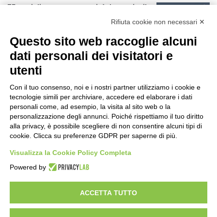
75 anni di INFN. La comunità, la storia, il
futuro della ricerca in fisica
Rifiuta cookie non necessari ✕
fondamentale in Italia
7 ore fa
Questo sito web raccoglie alcuni
Milano Aiuta Estate, 1600 prestazioni di
dati personali dei visitatori e
assistenza attivate
utenti
9 ore fa
Con il tuo consenso, noi e i nostri partner utilizziamo i cookie e
Il potenziale invisibile: come la
tecnologie simili per archiviare, accedere ed elaborare i dati
curiosità guida l’evoluzione umana
personali come, ad esempio, la visita al sito web o la
personalizzazione degli annunci. Poiché rispettiamo il tuo diritto
16 ore fa
alla privacy, è possibile scegliere di non consentire alcuni tipi di
cookie. Clicca su preferenze GDPR per saperne di più.
Milano tra tradizione e mutamento: il
battito sottile di una metropoli in
Visualizza la Cookie Policy Completa
evoluzione
Powered by
22 ore fa
ACCETTA TUTTO
Visibileweb - IT03270560802 - info@cronacamilano.it