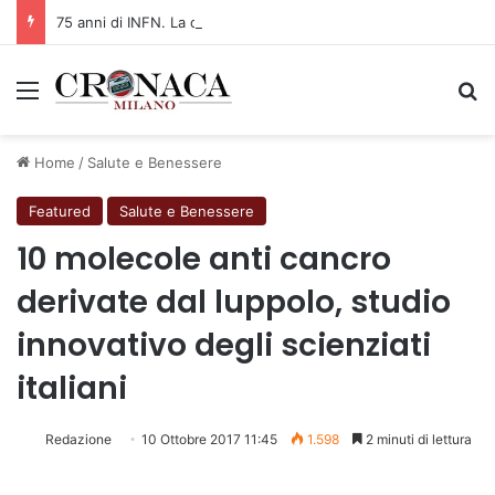
75 anni di INFN. La comunità, la storia, il futuro della ricerca in fisica fondamentale in Italia
Menu
C
Home
/
Salute e Benessere
Featured
Salute e Benessere
10 molecole anti cancro
derivate dal luppolo, studio
innovativo degli scienziati
italiani
Redazione
10 Ottobre 2017 11:45
1.598
2 minuti di lettura