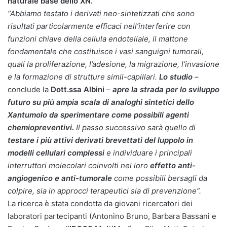
naturale base dello XN.
“Abbiamo testato i derivati neo-sintetizzati che sono
risultati particolarmente efficaci nell’interferire con
funzioni chiave della cellula endoteliale, il mattone
fondamentale che costituisce i vasi sanguigni tumorali,
quali la proliferazione, l’adesione, la migrazione, l’invasione
e la formazione di strutture simil-capillari.
Lo studio
–
conclude la
Dott.ssa Albini
–
apre la strada per lo sviluppo
futuro su più ampia scala di analoghi sintetici dello
Xantumolo da sperimentare come possibili agenti
chemiopreventivi.
Il passo successivo sarà quello di
testare i più attivi derivati brevettati del luppolo in
modelli cellulari complessi
e individuare i principali
interruttori molecolari coinvolti nel loro
effetto anti-
angiogenico e anti-tumorale
come possibili bersagli da
colpire, sia in approcci terapeutici sia di prevenzione”.
La ricerca è stata condotta da giovani ricercatori dei
laboratori partecipanti (Antonino Bruno, Barbara Bassani e