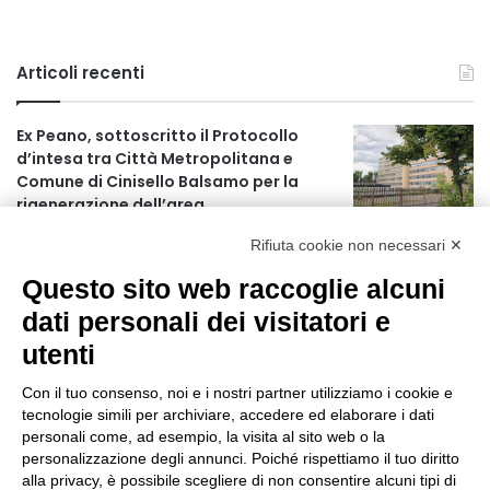
Articoli recenti
Ex Peano, sottoscritto il Protocollo
d’intesa tra Città Metropolitana e
Comune di Cinisello Balsamo per la
rigenerazione dell’area
5 ore fa
Rifiuta cookie non necessari ✕
Allerta gialla per rischio temporali a
Questo sito web raccoglie alcuni
partire dalle ore 18
6 ore fa
dati personali dei visitatori e
utenti
Ex mercato Selinunte, via libera alle
linee di indirizzo per il nuovo spazio
Con il tuo consenso, noi e i nostri partner utilizziamo i cookie e
socio-aggregativo dedicato ai giovani
tecnologie simili per archiviare, accedere ed elaborare i dati
8 ore fa
personali come, ad esempio, la visita al sito web o la
personalizzazione degli annunci. Poiché rispettiamo il tuo diritto
Assegnati a Sogemi quattro mercati
alla privacy, è possibile scegliere di non consentire alcuni tipi di
comunali coperti