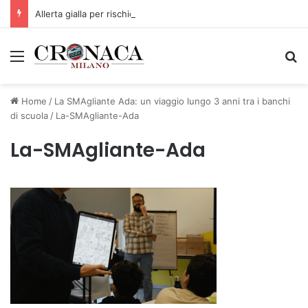
Allerta gialla per rischio temporali a partire dalle ore 18
Menu
C
Home
/
La SMAgliante Ada: un viaggio lungo 3 anni tra i banchi
di scuola
/
La-SMAgliante-Ada
La-SMAgliante-Ada