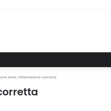
 La comunità, la storia, il futuro della ricerca in fisica fondamentale in Ita
 nutre bene
/
Alimentazione-scorretta
orretta