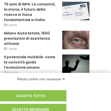
75 anni di INFN. La comunità,
la storia, il futuro della
ricerca in fisica
fondamentale in Italia
5 ore fa
Milano Aiuta Estate, 1600
prestazioni di assistenza
attivate
7 ore fa
Il potenziale invisibile: come
la curiosità guida
l’evoluzione umana
14 ore fa
Rifiuta cookie non necessari ✕
Milano tra tradizione e
mutamento: il battito sottile
di una metropoli in
ACCETTA TUTTO
evoluzione
20 ore fa
ACCETTA NECESSARI