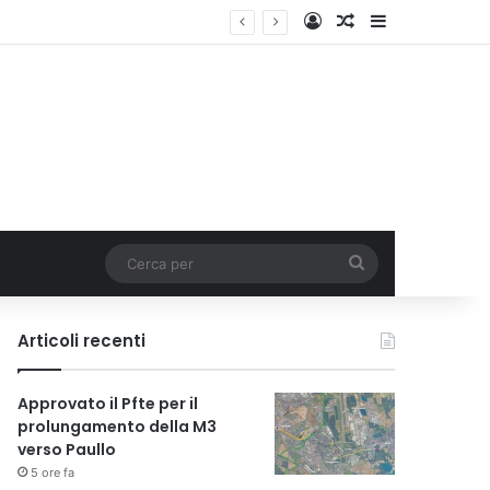
Accedi
Un articolo a c
Barra lateral
lia
Cerca
per
Articoli recenti
Approvato il Pfte per il
prolungamento della M3
verso Paullo
5 ore fa