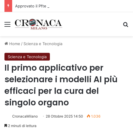
Approvato il Pfte per il prolungamento della M3 verso Paullo
Menu
C
Home
/
Scienza e Tecnologia
Scienza e Tecnologia
Il primo applicativo per
selezionare i modelli AI più
efficaci per la cura del
singolo organo
CronacaMilano
28 Ottobre 2025 14:50
1.036
2 minuti di lettura