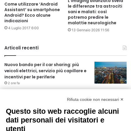
L’imaging avanzato svela
Come utilizzare ‘Android
le differenze tra astrociti
Assistant’ su smartphone
sani e malati: così
Android? Ecco alcune
potremo predire le
indicazioni
malattie neurologiche
4 Luglio 2017 6:00
13 Gennaio 2026 11:56
Articoli recenti
Nuovo bando per il car sharing: più
veicoli elettrici, servizio più capillare e
incentivi per le periferie
2 ore fa
Approvato il Pfte per il prolungamento
della M3 verso Paullo
Rifiuta cookie non necessari ✕
2 giorni fa
Questo sito web raccoglie alcuni
75 anni di INFN. La comunità, la storia, il
dati personali dei visitatori e
futuro della ricerca in fisica
utenti
fondamentale in Italia