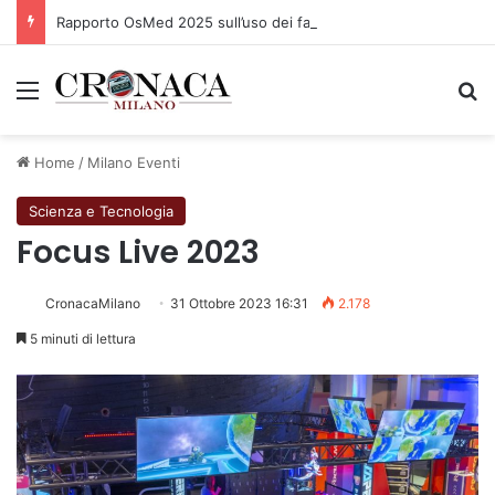
Rapporto OsMed 2025 sull’uso dei farmaci in Italia
Menu
C
Home
/
Milano Eventi
Scienza e Tecnologia
Focus Live 2023
CronacaMilano
31 Ottobre 2023 16:31
2.178
5 minuti di lettura