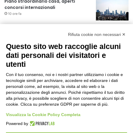
Piano straordinario casa, aperti
concorsi internazionali
10 ore fa
Rapporto OsMed 2025 sull’uso dei
farmaci in Italia
Rifiuta cookie non necessari ✕
10 ore fa
Questo sito web raccoglie alcuni
Un nuovo modello di IA stima il volume
dati personali dei visitatori e
dei ghiacciai del pianeta
utenti
11 ore fa
Con il tuo consenso, noi e i nostri partner utilizziamo i cookie e
Manutenzione strade, nel biennio
tecnologie simili per archiviare, accedere ed elaborare i dati
2026-27 investiti 56 milioni
personali come, ad esempio, la visita al sito web o la
personalizzazione degli annunci. Poiché rispettiamo il tuo diritto
1 giorno fa
alla privacy, è possibile scegliere di non consentire alcuni tipi di
cookie. Clicca su preferenze GDPR per saperne di più.
Il codice segreto dei neuroni: la
memoria della nascita che costruisce il
Visualizza la Cookie Policy Completa
cervello
Powered by
1 giorno fa