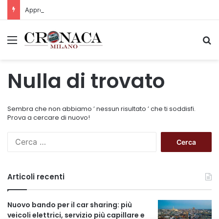
Approvato il Pfte per il prolungamento della M3 verso Paullo
Menu
C
Nulla di trovato
Sembra che non abbiamo ’ nessun risultato ’ che ti soddisfi.
Prova a cercare di nuovo!
R
i
c
e
Articoli recenti
r
c
a
Nuovo bando per il car sharing: più
p
veicoli elettrici, servizio più capillare e
e