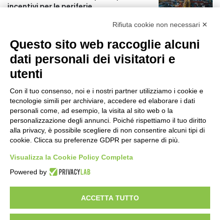
incentivi per le periferie
r
49 minuti fa
:
Rifiuta cookie non necessari ✕
Approvato il Pfte per il prolungamento
Questo sito web raccoglie alcuni
della M3 verso Paullo
2 giorni fa
dati personali dei visitatori e
utenti
75 anni di INFN. La comunità, la storia, il
futuro della ricerca in fisica
Con il tuo consenso, noi e i nostri partner utilizziamo i cookie e
fondamentale in Italia
tecnologie simili per archiviare, accedere ed elaborare i dati
2 giorni fa
personali come, ad esempio, la visita al sito web o la
personalizzazione degli annunci. Poiché rispettiamo il tuo diritto
Milano Aiuta Estate, 1600 prestazioni di
alla privacy, è possibile scegliere di non consentire alcuni tipi di
assistenza attivate
cookie. Clicca su preferenze GDPR per saperne di più.
2 giorni fa
Visualizza la Cookie Policy Completa
Il potenziale invisibile: come la
Powered by
curiosità guida l’evoluzione umana
2 giorni fa
ACCETTA TUTTO