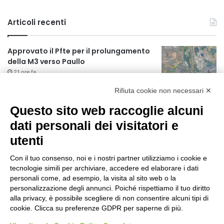
Articoli recenti
Approvato il Pfte per il prolungamento
della M3 verso Paullo
21 ore fa
Rifiuta cookie non necessari ✕
75 anni di INFN. La comunità, la storia, il
futuro della ricerca in fisica
Questo sito web raccoglie alcuni
fondamentale in Italia
dati personali dei visitatori e
21 ore fa
utenti
Milano Aiuta Estate, 1600 prestazioni di
assistenza attivate
Con il tuo consenso, noi e i nostri partner utilizziamo i cookie e
23 ore fa
tecnologie simili per archiviare, accedere ed elaborare i dati
personali come, ad esempio, la visita al sito web o la
Il potenziale invisibile: come la
personalizzazione degli annunci. Poiché rispettiamo il tuo diritto
curiosità guida l’evoluzione umana
alla privacy, è possibile scegliere di non consentire alcuni tipi di
cookie. Clicca su preferenze GDPR per saperne di più.
1 giorno fa