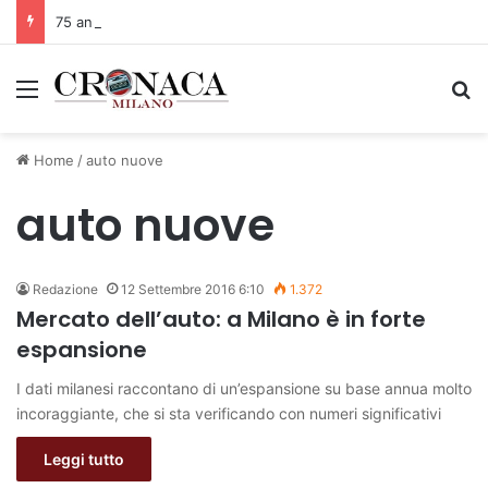
75 anni di INFN. La comunità, la storia, il futuro della ricerca in fisica fondamentale in Italia
Menu
C
Home
/
auto nuove
auto nuove
Redazione
12 Settembre 2016 6:10
1.372
Mercato dell’auto: a Milano è in forte
espansione
I dati milanesi raccontano di un’espansione su base annua molto
incoraggiante, che si sta verificando con numeri significativi
Leggi tutto