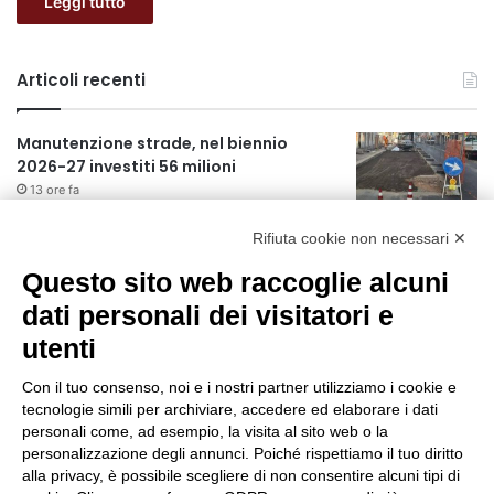
Leggi tutto
Articoli recenti
Manutenzione strade, nel biennio
2026-27 investiti 56 milioni
13 ore fa
Rifiuta cookie non necessari ✕
Il codice segreto dei neuroni: la
memoria della nascita che costruisce il
Questo sito web raccoglie alcuni
cervello
dati personali dei visitatori e
14 ore fa
utenti
Una guida alimentare per affrontare i
giorni più caldi: come idratarsi e cosa
Con il tuo consenso, noi e i nostri partner utilizziamo i cookie e
portare in tavola a Ferragosto
tecnologie simili per archiviare, accedere ed elaborare i dati
18 ore fa
personali come, ad esempio, la visita al sito web o la
Il Comando della Polizia Locale di
personalizzazione degli annunci. Poiché rispettiamo il tuo diritto
Cinisello Balsamo fa scuola
alla privacy, è possibile scegliere di non consentire alcuni tipi di