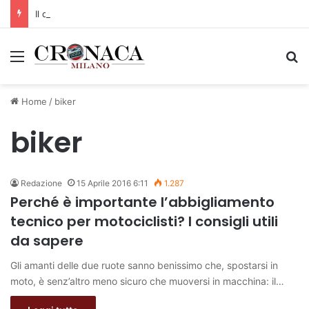
Il codice segreto dei neuroni: la memoria della nascita che costruisce il cervello
Menu
C
Home
/
biker
biker
Redazione
15 Aprile 2016 6:11
1.287
Perché è importante l’abbigliamento
tecnico per motociclisti? I consigli utili
da sapere
Gli amanti delle due ruote sanno benissimo che, spostarsi in
moto, è senz’altro meno sicuro che muoversi in macchina: il…