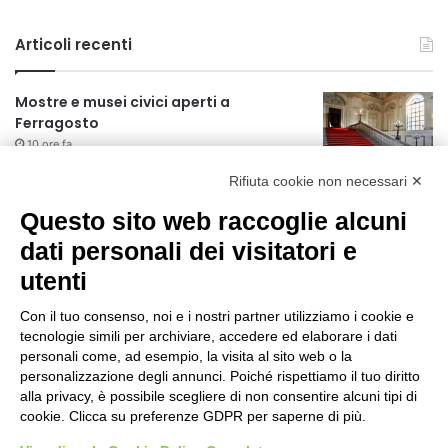
Articoli recenti
Mostre e musei civici aperti a
Ferragosto
10 ore fa
Rifiuta cookie non necessari ✕
Nuovo bando per il car sharing: più
veicoli elettrici, servizio più capillare e
Questo sito web raccoglie alcuni
incentivi per le periferie
dati personali dei visitatori e
12 ore fa
utenti
Approvato il Pfte per il prolungamento
della M3 verso Paullo
Con il tuo consenso, noi e i nostri partner utilizziamo i cookie e
2 giorni fa
tecnologie simili per archiviare, accedere ed elaborare i dati
personali come, ad esempio, la visita al sito web o la
75 anni di INFN. La comunità, la storia, il
personalizzazione degli annunci. Poiché rispettiamo il tuo diritto
futuro della ricerca in fisica
alla privacy, è possibile scegliere di non consentire alcuni tipi di
fondamentale in Italia
cookie. Clicca su preferenze GDPR per saperne di più.
2 giorni fa