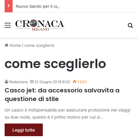
Nuovo bando per il car sharing: più veicoli elettrici, servizio più capillare e incentivi per le periferie
Menu
C
Home
/
come sceglierlo
come sceglierlo
Redazione
22 Giugno 2018 6:00
1.633
Casco jet: da accessorio salvavita a
questione di stile
Un casco è indispensabile per assicurare protezione nei viaggi
su due ruote, questo è il primo motivo per cui si…
Leggi tutto