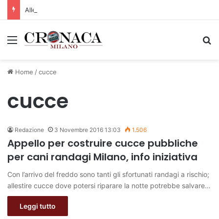
Allerta gialla per rischio temporali a partire dalle ore 18
Menu
C
Home
/
cucce
cucce
Redazione
3 Novembre 2016 13:03
1.506
Appello per costruire cucce pubbliche
per cani randagi Milano, info iniziativa
Con l’arrivo del freddo sono tanti gli sfortunati randagi a rischio;
allestire cucce dove potersi riparare la notte potrebbe salvare…
Leggi tutto