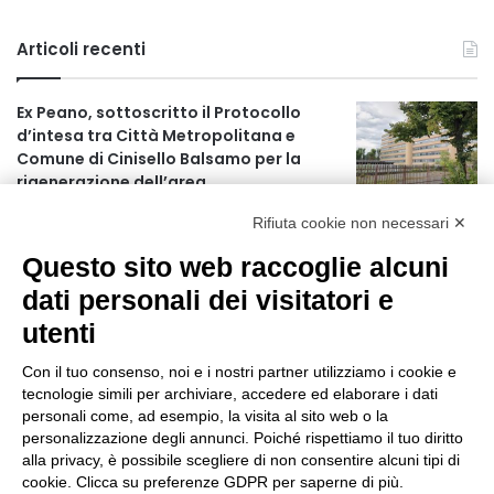
Articoli recenti
Ex Peano, sottoscritto il Protocollo
d’intesa tra Città Metropolitana e
Comune di Cinisello Balsamo per la
rigenerazione dell’area
1 ora fa
Rifiuta cookie non necessari ✕
Allerta gialla per rischio temporali a
Questo sito web raccoglie alcuni
partire dalle ore 18
2 ore fa
dati personali dei visitatori e
utenti
Ex mercato Selinunte, via libera alle
linee di indirizzo per il nuovo spazio
Con il tuo consenso, noi e i nostri partner utilizziamo i cookie e
socio-aggregativo dedicato ai giovani
tecnologie simili per archiviare, accedere ed elaborare i dati
4 ore fa
personali come, ad esempio, la visita al sito web o la
personalizzazione degli annunci. Poiché rispettiamo il tuo diritto
Assegnati a Sogemi quattro mercati
alla privacy, è possibile scegliere di non consentire alcuni tipi di
comunali coperti
cookie. Clicca su preferenze GDPR per saperne di più.
5 ore fa