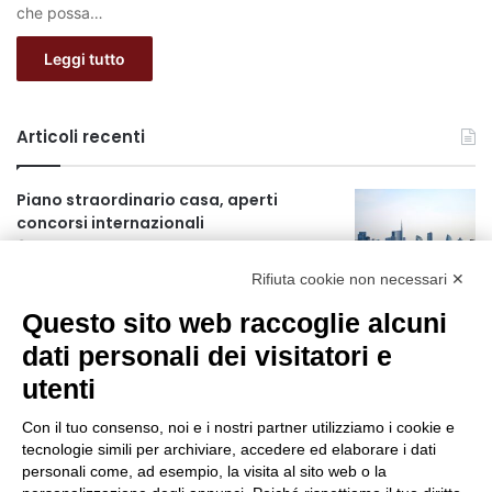
che possa…
Leggi tutto
Articoli recenti
Piano straordinario casa, aperti
concorsi internazionali
3 ore fa
Rifiuta cookie non necessari ✕
Rapporto OsMed 2025 sull’uso dei
Questo sito web raccoglie alcuni
farmaci in Italia
3 ore fa
dati personali dei visitatori e
utenti
Un nuovo modello di IA stima il volume
dei ghiacciai del pianeta
Con il tuo consenso, noi e i nostri partner utilizziamo i cookie e
4 ore fa
tecnologie simili per archiviare, accedere ed elaborare i dati
personali come, ad esempio, la visita al sito web o la