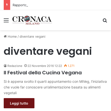
Rapporto OsMed 2025 sull’uso dei farmaci in Italia
Menu
C
Home
/
diventare vegani
diventare vegani
Redazione
22 Novembre 2016 12:22
1.271
Il Festival della Cucina Vegana
Si è appena svolto il quarti appuntamento con MiVeg, l’iniziativa
che vuole far conoscere un’alimentazione basata su alimenti
vegetali
Leggi tutto