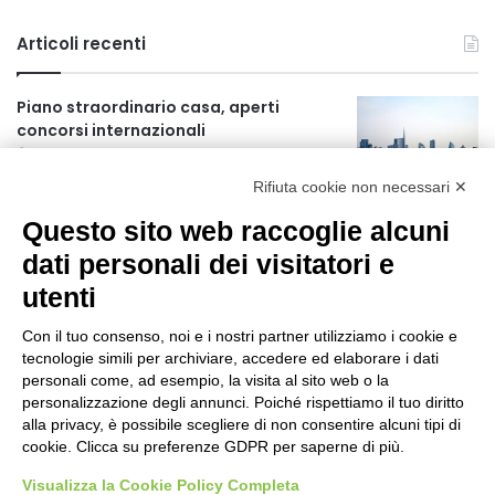
Articoli recenti
Piano straordinario casa, aperti
concorsi internazionali
10 ore fa
Rifiuta cookie non necessari ✕
Rapporto OsMed 2025 sull’uso dei
Questo sito web raccoglie alcuni
farmaci in Italia
10 ore fa
dati personali dei visitatori e
utenti
Un nuovo modello di IA stima il volume
dei ghiacciai del pianeta
Con il tuo consenso, noi e i nostri partner utilizziamo i cookie e
11 ore fa
tecnologie simili per archiviare, accedere ed elaborare i dati
personali come, ad esempio, la visita al sito web o la
Manutenzione strade, nel biennio
personalizzazione degli annunci. Poiché rispettiamo il tuo diritto
2026-27 investiti 56 milioni
alla privacy, è possibile scegliere di non consentire alcuni tipi di
cookie. Clicca su preferenze GDPR per saperne di più.
1 giorno fa
Visualizza la Cookie Policy Completa