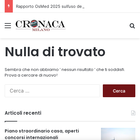
Rapporto OsMed 2025 sull’uso dei farmaci in Italia
Menu
C
Nulla di trovato
Sembra che non abbiamo ’ nessun risultato ’ che ti soddisfi.
Prova a cercare di nuovo!
R
i
c
e
Articoli recenti
r
c
a
Piano straordinario casa, aperti
p
concorsi internazionali
e