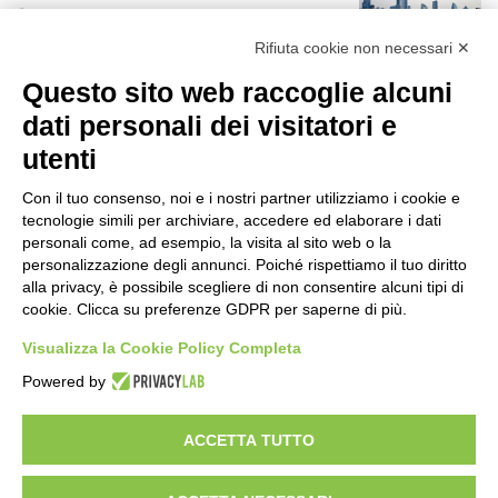
13 ore fa
r
:
Rifiuta cookie non necessari ✕
Rapporto OsMed 2025 sull’uso dei
Questo sito web raccoglie alcuni
farmaci in Italia
13 ore fa
dati personali dei visitatori e
utenti
Un nuovo modello di IA stima il volume
dei ghiacciai del pianeta
Con il tuo consenso, noi e i nostri partner utilizziamo i cookie e
14 ore fa
tecnologie simili per archiviare, accedere ed elaborare i dati
personali come, ad esempio, la visita al sito web o la
Manutenzione strade, nel biennio
personalizzazione degli annunci. Poiché rispettiamo il tuo diritto
2026-27 investiti 56 milioni
alla privacy, è possibile scegliere di non consentire alcuni tipi di
cookie. Clicca su preferenze GDPR per saperne di più.
1 giorno fa
Visualizza la Cookie Policy Completa
Il codice segreto dei neuroni: la
Powered by
memoria della nascita che costruisce il
cervello
1 giorno fa
ACCETTA TUTTO