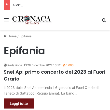
Allerta gialla per rischio temporali a partire dalle ore 18
Menu
C
Home
/
Epifania
Epifania
Redazione
28 Dicembre 2022 13:12
1.666
Snei Ap: primo concerto del 2023 al Fuori
Orario
Il 2023 delle Snei Ap comincia il 6 gennaio al Fuori Orario di
Taneto di Gattatico (Reggio Emilia). La band…
Leggi tutto