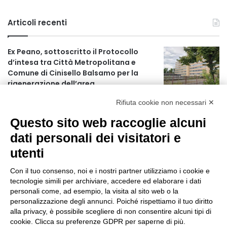
Articoli recenti
Ex Peano, sottoscritto il Protocollo
d’intesa tra Città Metropolitana e
Comune di Cinisello Balsamo per la
rigenerazione dell’area
3 ore fa
Rifiuta cookie non necessari ✕
Allerta gialla per rischio temporali a
Questo sito web raccoglie alcuni
partire dalle ore 18
4 ore fa
dati personali dei visitatori e
utenti
Ex mercato Selinunte, via libera alle
linee di indirizzo per il nuovo spazio
Con il tuo consenso, noi e i nostri partner utilizziamo i cookie e
socio-aggregativo dedicato ai giovani
tecnologie simili per archiviare, accedere ed elaborare i dati
6 ore fa
personali come, ad esempio, la visita al sito web o la
personalizzazione degli annunci. Poiché rispettiamo il tuo diritto
Assegnati a Sogemi quattro mercati
alla privacy, è possibile scegliere di non consentire alcuni tipi di
comunali coperti
cookie. Clicca su preferenze GDPR per saperne di più.
7 ore fa