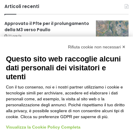
Articoli recenti
Approvato il Pfte per il prolungamento
della M3 verso Paullo
21 ore fa
Rifiuta cookie non necessari ✕
75 anni di INFN. La comunità, la storia, il
futuro della ricerca in fisica
Questo sito web raccoglie alcuni
fondamentale in Italia
dati personali dei visitatori e
21 ore fa
utenti
Milano Aiuta Estate, 1600 prestazioni di
assistenza attivate
Con il tuo consenso, noi e i nostri partner utilizziamo i cookie e
23 ore fa
tecnologie simili per archiviare, accedere ed elaborare i dati
personali come, ad esempio, la visita al sito web o la
Il potenziale invisibile: come la
personalizzazione degli annunci. Poiché rispettiamo il tuo diritto
curiosità guida l’evoluzione umana
alla privacy, è possibile scegliere di non consentire alcuni tipi di
cookie. Clicca su preferenze GDPR per saperne di più.
1 giorno fa
Visualizza la Cookie Policy Completa
Milano tra tradizione e mutamento: il