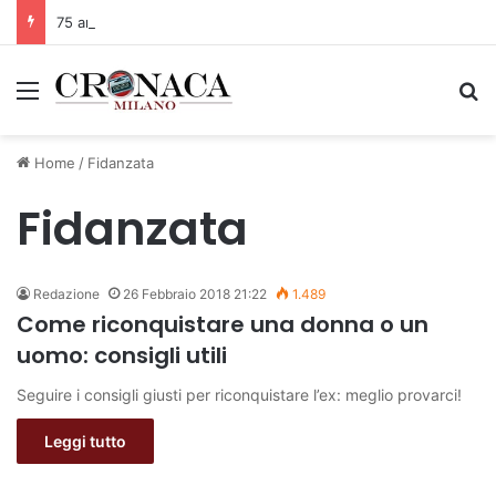
75 anni di INFN. La comunità, la storia, il futuro della ricerca in fisica fondamentale in Italia
Menu
C
Home
/
Fidanzata
Fidanzata
Redazione
26 Febbraio 2018 21:22
1.489
Come riconquistare una donna o un
uomo: consigli utili
Seguire i consigli giusti per riconquistare l’ex: meglio provarci!
Leggi tutto