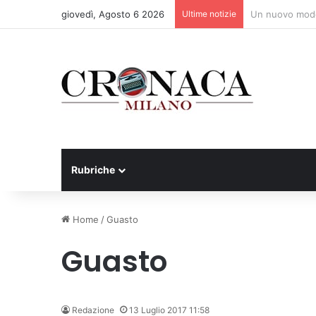
giovedì, Agosto 6 2026
Ultime notizie
Manutenzione s
Rubriche
Home
/
Guasto
Guasto
Redazione
13 Luglio 2017 11:58