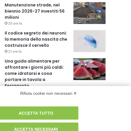
Manutenzione strade, nel
biennio 2026-27 investiti 56
milioni
20 ore fa
Il codice segreto dei neuroni:
la memoria della nascita che
costruisce il cervello
21 ore fa
Una guida alimentare per
affrontare i giorni più caldi:
come idratarsi e cosa
portare in tavola a
Ferragosto
1 giorno fa
Rifiuta cookie non necessari ✕
Il Comando della Polizia
Locale di Cinisello Balsamo fa
ACCETTA TUTTO
scuola
1 giorno fa
ACCETTA NECESSARI