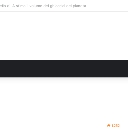
trade, nel biennio 2026-27 investiti 56 milioni
1.252