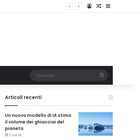
Accedi
Un articolo a c
Barra lateral
Cerca
per
Articoli recenti
Un nuovo modello di IA stima
il volume dei ghiacciai del
pianeta
2 ore fa