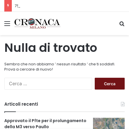
75 anni di INFN. La comunità, la storia, il futuro della ricerca in fisica fondamentale in Italia
Menu
C
Nulla di trovato
Sembra che non abbiamo ’ nessun risultato ’ che ti soddisfi.
Prova a cercare di nuovo!
R
i
c
e
Articoli recenti
r
c
a
Approvato il Pfte per il prolungamento
p
della M3 verso Paullo
e