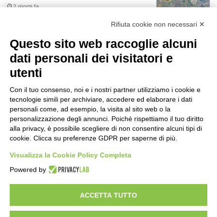
2 giorni fa
r
:
Rifiuta cookie non necessari ✕
75 anni di INFN. La comunità, la storia, il
futuro della ricerca in fisica
Questo sito web raccoglie alcuni
fondamentale in Italia
dati personali dei visitatori e
2 giorni fa
utenti
Milano Aiuta Estate, 1600 prestazioni di
assistenza attivate
Con il tuo consenso, noi e i nostri partner utilizziamo i cookie e
2 giorni fa
tecnologie simili per archiviare, accedere ed elaborare i dati
personali come, ad esempio, la visita al sito web o la
Il potenziale invisibile: come la
personalizzazione degli annunci. Poiché rispettiamo il tuo diritto
curiosità guida l’evoluzione umana
alla privacy, è possibile scegliere di non consentire alcuni tipi di
cookie. Clicca su preferenze GDPR per saperne di più.
2 giorni fa
Visualizza la Cookie Policy Completa
Milano tra tradizione e mutamento: il
Powered by
battito sottile di una metropoli in
evoluzione
2 giorni fa
ACCETTA TUTTO