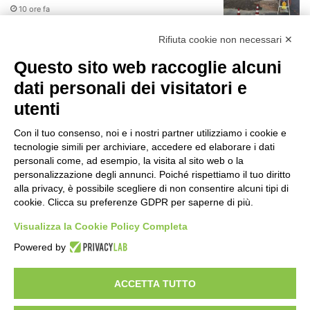
10 ore fa
r
:
Rifiuta cookie non necessari ✕
Il codice segreto dei neuroni: la
memoria della nascita che costruisce il
Questo sito web raccoglie alcuni
cervello
dati personali dei visitatori e
11 ore fa
utenti
Una guida alimentare per affrontare i
giorni più caldi: come idratarsi e cosa
Con il tuo consenso, noi e i nostri partner utilizziamo i cookie e
portare in tavola a Ferragosto
tecnologie simili per archiviare, accedere ed elaborare i dati
15 ore fa
personali come, ad esempio, la visita al sito web o la
Il Comando della Polizia Locale di
personalizzazione degli annunci. Poiché rispettiamo il tuo diritto
Cinisello Balsamo fa scuola
alla privacy, è possibile scegliere di non consentire alcuni tipi di
cookie. Clicca su preferenze GDPR per saperne di più.
16 ore fa
Visualizza la Cookie Policy Completa
JAZZaltro: il quartetto di Luigi
Powered by
Martinale e l’Orchestra da Camera del
Conservatorio Ghedini di Cuneo
16 ore fa
ACCETTA TUTTO