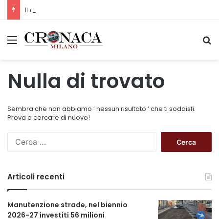
Il codice segreto dei neuroni: la memoria della nascita che costruisce il cervello
Menu
C
Nulla di trovato
Sembra che non abbiamo ’ nessun risultato ’ che ti soddisfi.
Prova a cercare di nuovo!
R
i
c
e
Articoli recenti
r
c
a
Manutenzione strade, nel biennio
p
2026-27 investiti 56 milioni
e