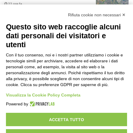
22 ore fa
r
:
Rifiuta cookie non necessari ✕
75 anni di INFN. La comunità, la storia, il
futuro della ricerca in fisica
Questo sito web raccoglie alcuni
fondamentale in Italia
dati personali dei visitatori e
22 ore fa
utenti
Milano Aiuta Estate, 1600 prestazioni di
assistenza attivate
Con il tuo consenso, noi e i nostri partner utilizziamo i cookie e
24 ore fa
tecnologie simili per archiviare, accedere ed elaborare i dati
personali come, ad esempio, la visita al sito web o la
Il potenziale invisibile: come la
personalizzazione degli annunci. Poiché rispettiamo il tuo diritto
curiosità guida l’evoluzione umana
alla privacy, è possibile scegliere di non consentire alcuni tipi di
cookie. Clicca su preferenze GDPR per saperne di più.
1 giorno fa
Visualizza la Cookie Policy Completa
Milano tra tradizione e mutamento: il
Powered by
battito sottile di una metropoli in
evoluzione
2 giorni fa
ACCETTA TUTTO