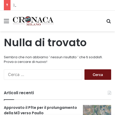
75 anni di INFN. La comunità, la storia, il futuro della ricerca in fisica fondamentale in Italia
Menu
C
Nulla di trovato
Sembra che non abbiamo ’ nessun risultato ’ che ti soddisfi.
Prova a cercare di nuovo!
R
i
c
e
Articoli recenti
r
c
a
Approvato il Pfte per il prolungamento
p
della M3 verso Paullo
e