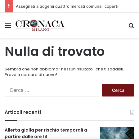
Assegnati a Sogemi quattro mercati comunali coperti
Menu
C
Nulla di trovato
Sembra che non abbiamo ’ nessun risultato ’ che ti soddisfi.
Prova a cercare di nuovo!
R
i
c
e
Articoli recenti
r
c
a
Allerta gialla per rischio temporali a
p
partire dalle ore 18
e