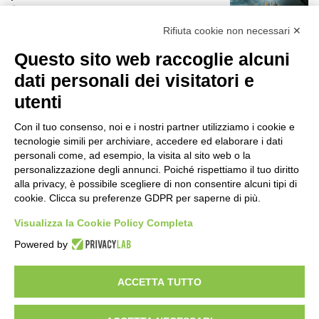
8 minuti fa
r
:
Rifiuta cookie non necessari ✕
Ex mercato Selinunte, via libera alle
Questo sito web raccoglie alcuni
linee di indirizzo per il nuovo spazio
socio-aggregativo dedicato ai giovani
dati personali dei visitatori e
2 ore fa
utenti
Assegnati a Sogemi quattro mercati
comunali coperti
Con il tuo consenso, noi e i nostri partner utilizziamo i cookie e
tecnologie simili per archiviare, accedere ed elaborare i dati
3 ore fa
personali come, ad esempio, la visita al sito web o la
personalizzazione degli annunci. Poiché rispettiamo il tuo diritto
A Santa Giulia tre nuove vie dedicate a
alla privacy, è possibile scegliere di non consentire alcuni tipi di
Guidi Cingolani, Zampori e Marchelli
cookie. Clicca su preferenze GDPR per saperne di più.
9 ore fa
Visualizza la Cookie Policy Completa
Piano straordinario casa, aperti
Powered by
concorsi internazionali
1 giorno fa
ACCETTA TUTTO