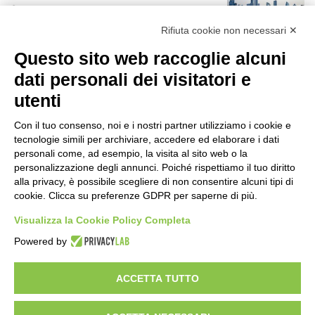
6 ore fa
r
:
Rifiuta cookie non necessari ✕
Rapporto OsMed 2025 sull’uso dei
Questo sito web raccoglie alcuni
farmaci in Italia
6 ore fa
dati personali dei visitatori e
utenti
Un nuovo modello di IA stima il volume
dei ghiacciai del pianeta
Con il tuo consenso, noi e i nostri partner utilizziamo i cookie e
7 ore fa
tecnologie simili per archiviare, accedere ed elaborare i dati
personali come, ad esempio, la visita al sito web o la
Manutenzione strade, nel biennio
personalizzazione degli annunci. Poiché rispettiamo il tuo diritto
2026-27 investiti 56 milioni
alla privacy, è possibile scegliere di non consentire alcuni tipi di
cookie. Clicca su preferenze GDPR per saperne di più.
1 giorno fa
Visualizza la Cookie Policy Completa
Il codice segreto dei neuroni: la
Powered by
memoria della nascita che costruisce il
cervello
1 giorno fa
ACCETTA TUTTO