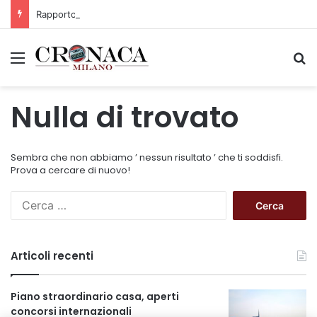
Rapporto OsMed 2025 sull’uso dei farmaci in Italia
Menu
C
Nulla di trovato
Sembra che non abbiamo ’ nessun risultato ’ che ti soddisfi.
Prova a cercare di nuovo!
R
i
c
e
Articoli recenti
r
c
a
Piano straordinario casa, aperti
p
concorsi internazionali
e