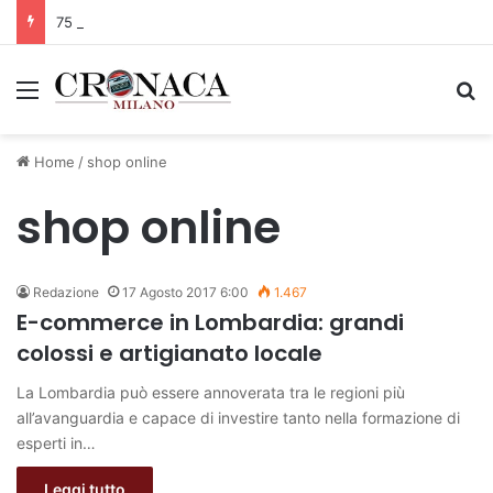
75 anni di INFN. La comunità, la storia, il futuro della ricerca in fisica fondamentale in Italia
Menu
C
Home
/
shop online
shop online
Redazione
17 Agosto 2017 6:00
1.467
E-commerce in Lombardia: grandi
colossi e artigianato locale
La Lombardia può essere annoverata tra le regioni più
all’avanguardia e capace di investire tanto nella formazione di
esperti in…
Leggi tutto