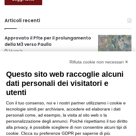
Articoli recenti
Approvato il Pfte per il prolungamento
della M3 verso Paullo
24 ore fa
Rifiuta cookie non necessari ✕
75 anni di INFN. La comunità, la storia, il
futuro della ricerca in fisica
Questo sito web raccoglie alcuni
fondamentale in Italia
dati personali dei visitatori e
24 ore fa
utenti
Milano Aiuta Estate, 1600 prestazioni di
assistenza attivate
Con il tuo consenso, noi e i nostri partner utilizziamo i cookie e
1 giorno fa
tecnologie simili per archiviare, accedere ed elaborare i dati
personali come, ad esempio, la visita al sito web o la
Il potenziale invisibile: come la
personalizzazione degli annunci. Poiché rispettiamo il tuo diritto
curiosità guida l’evoluzione umana
alla privacy, è possibile scegliere di non consentire alcuni tipi di
cookie. Clicca su preferenze GDPR per saperne di più.
1 giorno fa