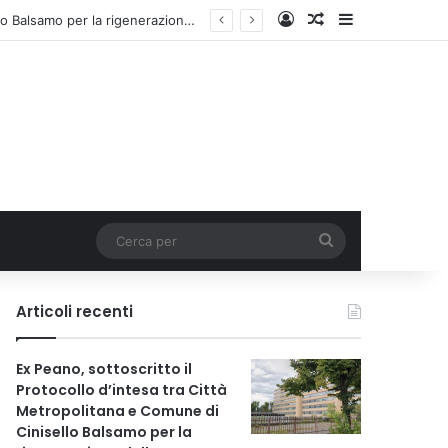
Accedi
Un articolo a c
Barra lateral
Ex Peano, sottoscritto il Protocollo d’intesa tra Città Metropolitana e Comune di Cinisello Balsamo per la rigenerazione dell’area
Cerca
per
Articoli recenti
Ex Peano, sottoscritto il
Protocollo d’intesa tra Città
Metropolitana e Comune di
Cinisello Balsamo per la