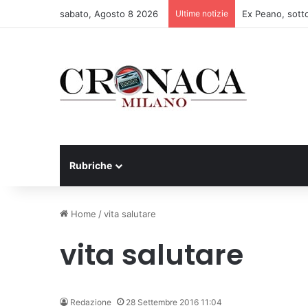
sabato, Agosto 8 2026
Ultime notizie
Rubriche
Home
/
vita salutare
vita salutare
Redazione
28 Settembre 2016 11:04