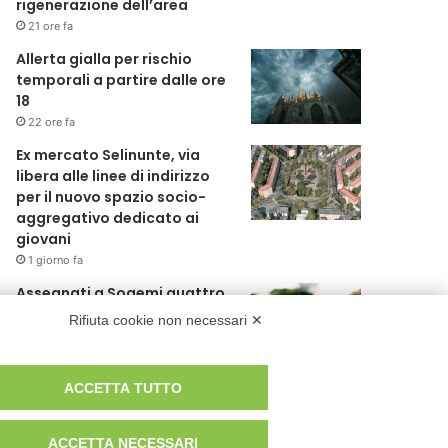
rigenerazione dell’area
21 ore fa
Allerta gialla per rischio
temporali a partire dalle ore
18
22 ore fa
Ex mercato Selinunte, via
libera alle linee di indirizzo
per il nuovo spazio socio-
aggregativo dedicato ai
giovani
1 giorno fa
Assegnati a Sogemi quattro
mercati comunali coperti
Rifiuta cookie non necessari ✕
1 giorno fa
A Santa Giulia tre nuove vie
ACCETTA TUTTO
dedicate a Guidi Cingolani,
Zampori e Marchelli
ACCETTA NECESSARI
1 giorno fa