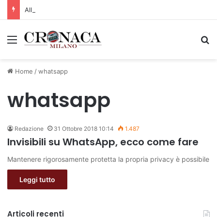
Allerta gialla per rischio temporali a partire dalle ore 18
Menu
C
Home
/
whatsapp
whatsapp
Redazione
31 Ottobre 2018 10:14
1.487
Invisibili su WhatsApp, ecco come fare
Mantenere rigorosamente protetta la propria privacy è possibile
Leggi tutto
Articoli recenti