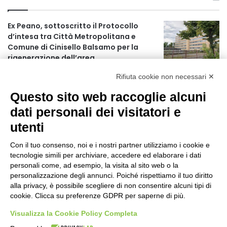
Ex Peano, sottoscritto il Protocollo
d’intesa tra Città Metropolitana e
Comune di Cinisello Balsamo per la
rigenerazione dell’area
16 ore fa
Rifiuta cookie non necessari ✕
Allerta gialla per rischio temporali a
Questo sito web raccoglie alcuni
partire dalle ore 18
17 ore fa
dati personali dei visitatori e
utenti
Ex mercato Selinunte, via libera alle
linee di indirizzo per il nuovo spazio
Con il tuo consenso, noi e i nostri partner utilizziamo i cookie e
socio-aggregativo dedicato ai giovani
tecnologie simili per archiviare, accedere ed elaborare i dati
19 ore fa
personali come, ad esempio, la visita al sito web o la
personalizzazione degli annunci. Poiché rispettiamo il tuo diritto
Assegnati a Sogemi quattro mercati
alla privacy, è possibile scegliere di non consentire alcuni tipi di
comunali coperti
cookie. Clicca su preferenze GDPR per saperne di più.
20 ore fa
Visualizza la Cookie Policy Completa
A Santa Giulia tre nuove vie dedicate a