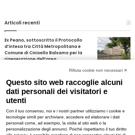
Articoli recenti
Ex Peano, sottoscritto il Protocollo
d’intesa tra Città Metropolitana e
Comune di Cinisello Balsamo per la
rigenerazione dell’area
8 ore fa
Rifiuta cookie non necessari ✕
Allerta gialla per rischio temporali a
Questo sito web raccoglie alcuni
partire dalle ore 18
9 ore fa
dati personali dei visitatori e
utenti
Ex mercato Selinunte, via libera alle
linee di indirizzo per il nuovo spazio
Con il tuo consenso, noi e i nostri partner utilizziamo i cookie e
socio-aggregativo dedicato ai giovani
tecnologie simili per archiviare, accedere ed elaborare i dati
11 ore fa
personali come, ad esempio, la visita al sito web o la
personalizzazione degli annunci. Poiché rispettiamo il tuo diritto
Assegnati a Sogemi quattro mercati