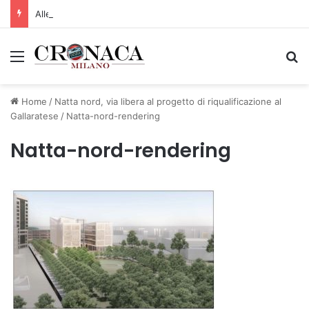
Allerta gialla per rischio temporali a partire dalle ore 18
Menu
C
Home
/
Natta nord, via libera al progetto di riqualificazione al
Gallaratese
/
Natta-nord-rendering
Natta-nord-rendering