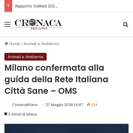
Rapporto OsMed 2025 sull’uso dei farmaci in Italia
Menu
C
Home
/
Animali e Ambiente
Animali e Ambiente
Milano confermata alla
guida della Rete Italiana
Città Sane – OMS
CronacaMilano
27 Maggio 2026 14:47
554
3 minuti di lettura