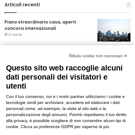
Articoli recenti
Piano straordinario casa, aperti
concorsi internazionali
21 ore fa
Rapporto OsMed 2025 sull’uso dei
farmaci in Italia
Rifiuta cookie non necessari ✕
21 ore fa
Questo sito web raccoglie alcuni
Un nuovo modello di IA stima il volume
dati personali dei visitatori e
dei ghiacciai del pianeta
utenti
22 ore fa
Con il tuo consenso, noi e i nostri partner utilizziamo i cookie e
Manutenzione strade, nel biennio
tecnologie simili per archiviare, accedere ed elaborare i dati
2026-27 investiti 56 milioni
personali come, ad esempio, la visita al sito web o la
personalizzazione degli annunci. Poiché rispettiamo il tuo diritto
2 giorni fa
alla privacy, è possibile scegliere di non consentire alcuni tipi di
cookie. Clicca su preferenze GDPR per saperne di più.
Il codice segreto dei neuroni: la