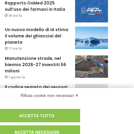
Rapporto OsMed 2025
sull’uso dei farmaci in Italia
16 ore fa
Un nuovo modello di IA stima
il volume dei ghiacciai del
pianeta
17 ore fa
Manutenzione strade, nel
biennio 2026-27 investiti 56
milioni
1 giorno fa
Il codice segreto dei neuroni:
la memoria della nascita che
Rifiuta cookie non necessari ✕
costruisce il cervello
2 giorni fa
ACCETTA TUTTO
ACCETTA NECESSARI