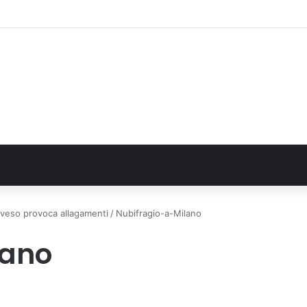
 2025 sull’uso dei farmaci in Italia
eveso provoca allagamenti
/
Nubifragio-a-Milano
lano