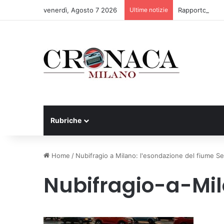
venerdì, Agosto 7 2026
Ultime notizie
Rapporto OsMed
Rubriche
Home
/
Nubifragio a Milano: l'esondazione del fiume S
Nubifragio-a-Mi