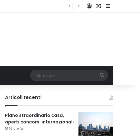
Accedi
Un articolo a c
Barra lateral
Cerca
per
Articoli recenti
Piano straordinario casa,
aperti concorsi internazionali
16 ore fa