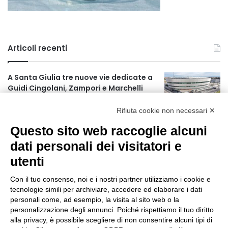
Articoli recenti
A Santa Giulia tre nuove vie dedicate a
Guidi Cingolani, Zampori e Marchelli
4 ore fa
Rifiuta cookie non necessari ✕
Piano straordinario casa, aperti
Questo sito web raccoglie alcuni
concorsi internazionali
dati personali dei visitatori e
22 ore fa
utenti
Rapporto OsMed 2025 sull’uso dei
farmaci in Italia
Con il tuo consenso, noi e i nostri partner utilizziamo i cookie e
tecnologie simili per archiviare, accedere ed elaborare i dati
22 ore fa
personali come, ad esempio, la visita al sito web o la
personalizzazione degli annunci. Poiché rispettiamo il tuo diritto
Un nuovo modello di IA stima il volume
alla privacy, è possibile scegliere di non consentire alcuni tipi di
dei ghiacciai del pianeta