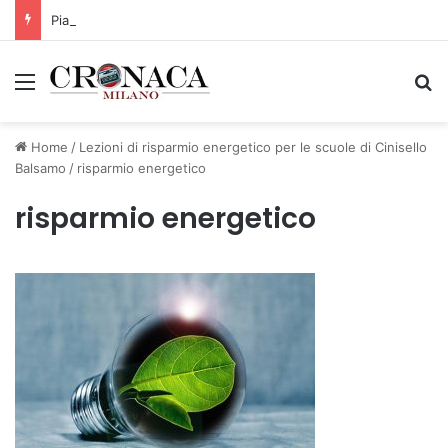
Piano straordinario casa, aperti concorsi internazionali
Menu
C
Home
/
Lezioni di risparmio energetico per le scuole di Cinisello
Balsamo
/
risparmio energetico
risparmio energetico