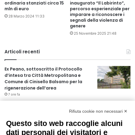
ordinaria stanziati circa 15
inaugurato “Il Labirinto”,
mln di euro
percorso esperienziale per
imparare a riconoscere i
28 Marzo 2024 11:33
segnali della violenza di
genere
25 Novembre 2025 21:48
Articoli recenti
Ex Peano, sottoscritto il Protocollo
d’intesa tra Città Metropolitana e
Comune di Cinisello Balsamo per la
rigenerazione dell’area
7 ore fa
Allerta gialla per rischio temporali a
partire dalle ore 18
Rifiuta cookie non necessari ✕
8 ore fa
Questo sito web raccoglie alcuni
dati personali dei visitatori e
Ex mercato Selinunte, via libera alle