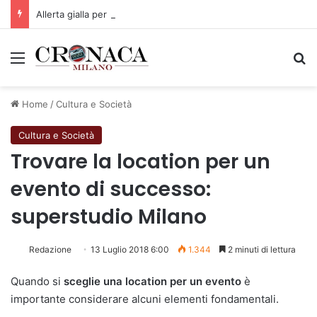
Allerta gialla per rischio temporali a partire dalle ore 18
Menu
C
Home
/
Cultura e Società
Cultura e Società
Trovare la location per un
evento di successo:
superstudio Milano
Redazione
13 Luglio 2018 6:00
1.344
2 minuti di lettura
Quando si
sceglie una location per un evento
è
importante considerare alcuni elementi fondamentali.