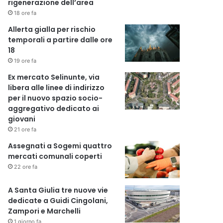
rigenerazione dell’area
18 ore fa
Allerta gialla per rischio
temporali a partire dalle ore
18
19 ore fa
Ex mercato Selinunte, via
libera alle linee di indirizzo
per il nuovo spazio socio-
aggregativo dedicato ai
giovani
21 ore fa
Assegnati a Sogemi quattro
mercati comunali coperti
22 ore fa
A Santa Giulia tre nuove vie
dedicate a Guidi Cingolani,
Zampori e Marchelli
1 giorno fa