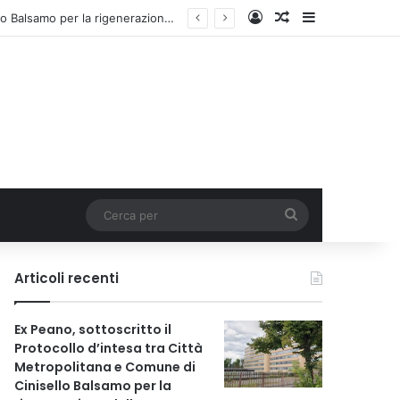
Accedi
Un articolo a c
Barra lateral
Ex Peano, sottoscritto il Protocollo d’intesa tra Città Metropolitana e Comune di Cinisello Balsamo per la rigenerazione dell’area
Cerca
per
Articoli recenti
Ex Peano, sottoscritto il
Protocollo d’intesa tra Città
Metropolitana e Comune di
Cinisello Balsamo per la