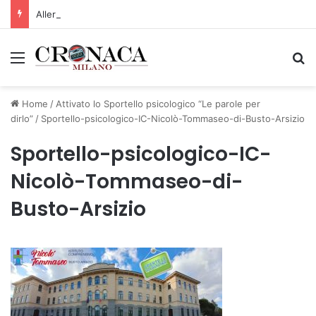
Allerta gialla per rischio temporali a partire dalle ore 18
Menu
C
Home
/
Attivato lo Sportello psicologico “Le parole per
dirlo”
/
Sportello-psicologico-IC-Nicolò-Tommaseo-di-Busto-Arsizio
Sportello-psicologico-IC-
Nicolò-Tommaseo-di-
Busto-Arsizio