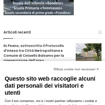
Articoli recenti
Ex Peano, sottoscritto il Protocollo
d’intesa tra Città Metropolitana e
Comune di Cinisello Balsamo per la
rigenerazione dell’area
2 ore fa
Rifiuta cookie non necessari ✕
Allerta gialla per rischio temporali a
Questo sito web raccoglie alcuni
partire dalle ore 18
3 ore fa
dati personali dei visitatori e
utenti
Ex mercato Selinunte, via libera alle
linee di indirizzo per il nuovo spazio
Con il tuo consenso, noi e i nostri partner utilizziamo i cookie e
socio-aggregativo dedicato ai giovani