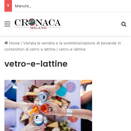
Manutenzione strade, nel biennio 2026-27 investiti 56 milioni
Menu
C
Home
/
Vietata la vendita e la somministrazione di bevande in
contenitori di vetro e lattine
/
vetro-e-lattine
vetro-e-lattine