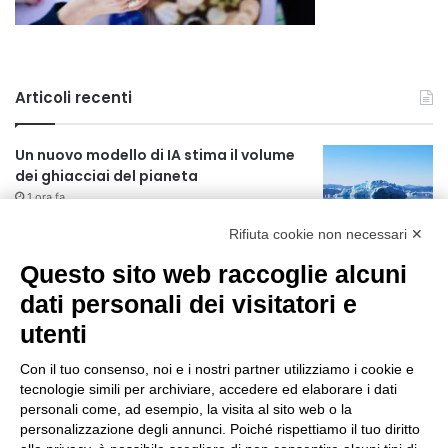
Articoli recenti
Un nuovo modello di IA stima il volume
dei ghiacciai del pianeta
1 ora fa
Rifiuta cookie non necessari ✕
Manutenzione strade, nel biennio
2026-27 investiti 56 milioni
Questo sito web raccoglie alcuni
19 ore fa
dati personali dei visitatori e
utenti
Il codice segreto dei neuroni: la
memoria della nascita che costruisce il
Con il tuo consenso, noi e i nostri partner utilizziamo i cookie e
cervello
tecnologie simili per archiviare, accedere ed elaborare i dati
20 ore fa
personali come, ad esempio, la visita al sito web o la
Una guida alimentare per affrontare i
personalizzazione degli annunci. Poiché rispettiamo il tuo diritto