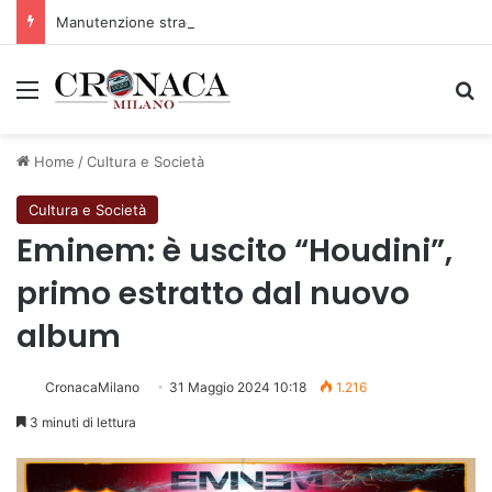
Manutenzione strade, nel biennio 2026-27 investiti 56 milioni
Menu
C
Home
/
Cultura e Società
Cultura e Società
Eminem: è uscito “Houdini”,
primo estratto dal nuovo
album
CronacaMilano
31 Maggio 2024 10:18
1.216
3 minuti di lettura