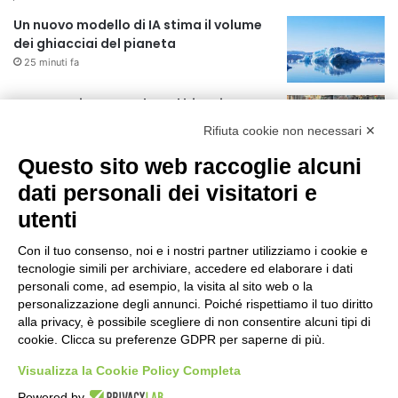
Un nuovo modello di IA stima il volume
dei ghiacciai del pianeta
25 minuti fa
Manutenzione strade, nel biennio
2026-27 investiti 56 milioni
Rifiuta cookie non necessari ✕
18 ore fa
Questo sito web raccoglie alcuni
Il codice segreto dei neuroni: la
dati personali dei visitatori e
memoria della nascita che costruisce il
utenti
cervello
19 ore fa
Con il tuo consenso, noi e i nostri partner utilizziamo i cookie e
Una guida alimentare per affrontare i
tecnologie simili per archiviare, accedere ed elaborare i dati
giorni più caldi: come idratarsi e cosa
personali come, ad esempio, la visita al sito web o la
portare in tavola a Ferragosto
personalizzazione degli annunci. Poiché rispettiamo il tuo diritto
alla privacy, è possibile scegliere di non consentire alcuni tipi di
23 ore fa
cookie. Clicca su preferenze GDPR per saperne di più.
Il Comando della Polizia Locale di
Cinisello Balsamo fa scuola
Visualizza la Cookie Policy Completa
1 giorno fa
Powered by