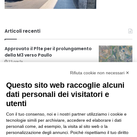
Articoli recenti
Approvato il Pfte per il prolungamento
della M3 verso Paullo
23 ore fa
Rifiuta cookie non necessari ✕
75 anni di INFN. La comunità, la storia, il
futuro della ricerca in fisica
Questo sito web raccoglie alcuni
fondamentale in Italia
dati personali dei visitatori e
23 ore fa
utenti
Milano Aiuta Estate, 1600 prestazioni di
assistenza attivate
Con il tuo consenso, noi e i nostri partner utilizziamo i cookie e
1 giorno fa
tecnologie simili per archiviare, accedere ed elaborare i dati
personali come, ad esempio, la visita al sito web o la
Il potenziale invisibile: come la
personalizzazione degli annunci. Poiché rispettiamo il tuo diritto