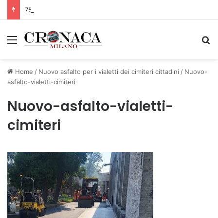
75 anni di INFN. La comunità, la storia, il futuro della ricerca in fisica fondamentale in Italia
Menu
C
Home
/
Nuovo asfalto per i vialetti dei cimiteri cittadini
/
Nuovo-
asfalto-vialetti-cimiteri
Nuovo-asfalto-vialetti-
cimiteri