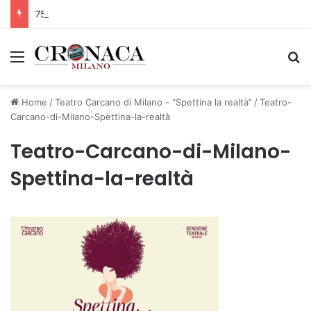
75 anni di INFN. La comunità, la storia, il futuro della ricerca in fisica fondamentale in Italia
Menu
C
Home
/
Teatro Carcano di Milano - “Spettina la realtà”
/
Teatro-
Carcano-di-Milano-Spettina-la-realtà
Teatro-Carcano-di-Milano-
Spettina-la-realtà