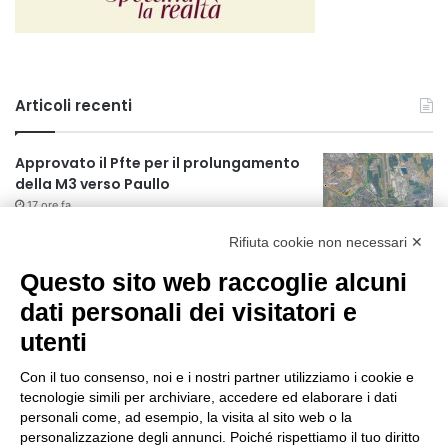
Articoli recenti
Approvato il Pfte per il prolungamento
della M3 verso Paullo
17 ore fa
Rifiuta cookie non necessari ✕
75 anni di INFN. La comunità, la storia, il
futuro della ricerca in fisica
Questo sito web raccoglie alcuni
fondamentale in Italia
dati personali dei visitatori e
17 ore fa
utenti
Milano Aiuta Estate, 1600 prestazioni di
assistenza attivate
Con il tuo consenso, noi e i nostri partner utilizziamo i cookie e
19 ore fa
tecnologie simili per archiviare, accedere ed elaborare i dati
personali come, ad esempio, la visita al sito web o la
Il potenziale invisibile: come la
personalizzazione degli annunci. Poiché rispettiamo il tuo diritto