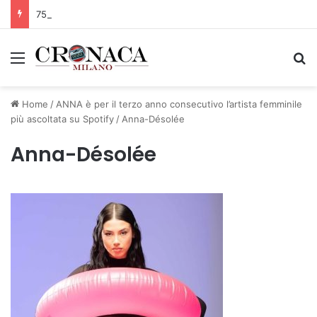
75 anni di INFN. La comunità, la storia, il futuro della ricerca in fisica fondamentale in Italia
Menu
C
Home
/
ANNA è per il terzo anno consecutivo l’artista femminile
più ascoltata su Spotify
/
Anna-Désolée
Anna-Désolée