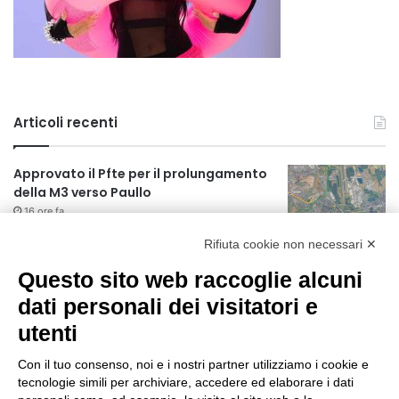
Articoli recenti
Approvato il Pfte per il prolungamento
della M3 verso Paullo
16 ore fa
Rifiuta cookie non necessari ✕
75 anni di INFN. La comunità, la storia, il
futuro della ricerca in fisica
Questo sito web raccoglie alcuni
fondamentale in Italia
dati personali dei visitatori e
16 ore fa
utenti
Milano Aiuta Estate, 1600 prestazioni di
assistenza attivate
Con il tuo consenso, noi e i nostri partner utilizziamo i cookie e
18 ore fa
tecnologie simili per archiviare, accedere ed elaborare i dati