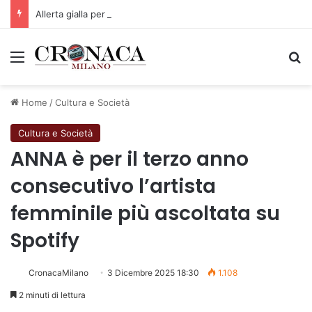
Allerta gialla per rischio temporali a partire dalle ore 18
Menu
C
Home
/
Cultura e Società
Cultura e Società
ANNA è per il terzo anno
consecutivo l’artista
femminile più ascoltata su
Spotify
CronacaMilano
3 Dicembre 2025 18:30
1.108
2 minuti di lettura