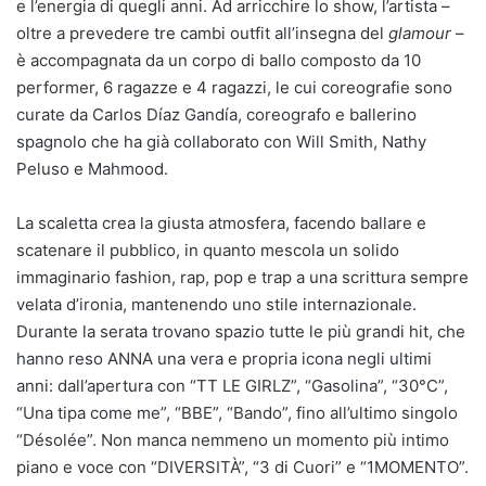
e l’energia di quegli anni. Ad arricchire lo show, l’artista –
oltre a prevedere tre cambi outfit all’insegna del
glamour
–
è accompagnata da un corpo di ballo composto da 10
performer, 6 ragazze e 4 ragazzi, le cui coreografie sono
curate da Carlos Díaz Gandía, coreografo e ballerino
spagnolo che ha già collaborato con Will Smith, Nathy
Peluso e Mahmood.
La scaletta crea la giusta atmosfera, facendo ballare e
scatenare il pubblico, in quanto mescola un solido
immaginario fashion, rap, pop e trap a una scrittura sempre
velata d’ironia, mantenendo uno stile internazionale.
Durante la serata trovano spazio tutte le più grandi hit, che
hanno reso ANNA una vera e propria icona negli ultimi
anni: dall’apertura con “TT LE GIRLZ”, “Gasolina”, “30°C”,
“Una tipa come me”, “BBE”, “Bando”, fino all’ultimo singolo
“Désolée”. Non manca nemmeno un momento più intimo
piano e voce con “DIVERSITÀ”, “3 di Cuori” e “1MOMENTO”.