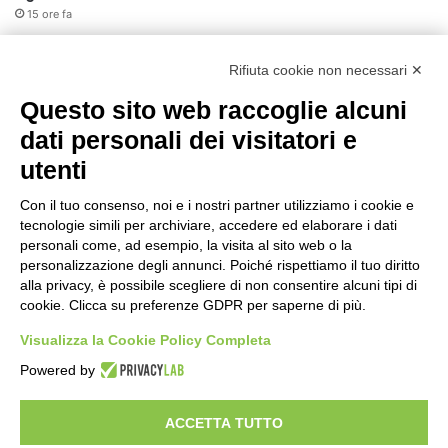
15 ore fa
Allerta gialla per rischio temporali a
partire dalle ore 18
Rifiuta cookie non necessari ✕
16 ore fa
Questo sito web raccoglie alcuni
Ex mercato Selinunte, via libera alle
dati personali dei visitatori e
linee di indirizzo per il nuovo spazio
utenti
socio-aggregativo dedicato ai giovani
18 ore fa
Con il tuo consenso, noi e i nostri partner utilizziamo i cookie e
tecnologie simili per archiviare, accedere ed elaborare i dati
Assegnati a Sogemi quattro mercati
personali come, ad esempio, la visita al sito web o la
comunali coperti
personalizzazione degli annunci. Poiché rispettiamo il tuo diritto
19 ore fa
alla privacy, è possibile scegliere di non consentire alcuni tipi di
cookie. Clicca su preferenze GDPR per saperne di più.
A Santa Giulia tre nuove vie dedicate a
Guidi Cingolani, Zampori e Marchelli
Visualizza la Cookie Policy Completa
1 giorno fa
Powered by
ACCETTA TUTTO