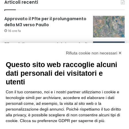
Articoli recenti
Approvato il Pfte per il prolungamento
della M3 verso Paullo
16 ore fa
75 anni di INFN. La comunità, la storia, il
futuro della ricerca in fisica
Rifiuta cookie non necessari ✕
fondamentale in Italia
16 ore fa
Questo sito web raccoglie alcuni
Milano Aiuta Estate, 1600 prestazioni di
dati personali dei visitatori e
assistenza attivate
utenti
18 ore fa
Con il tuo consenso, noi e i nostri partner utilizziamo i cookie e
Il potenziale invisibile: come la
tecnologie simili per archiviare, accedere ed elaborare i dati
curiosità guida l’evoluzione umana
personali come, ad esempio, la visita al sito web o la
personalizzazione degli annunci. Poiché rispettiamo il tuo diritto
1 giorno fa
alla privacy, è possibile scegliere di non consentire alcuni tipi di
cookie. Clicca su preferenze GDPR per saperne di più.
Milano tra tradizione e mutamento: il