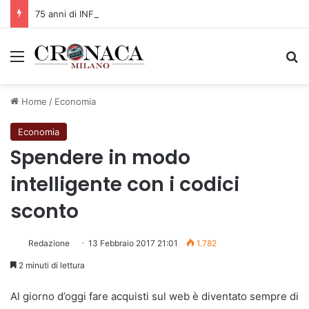
75 anni di INFN. La comunità, la storia, il futuro della ricerca in fisica fondamentale in Italia
Menu
C
Home
/
Economia
Economia
Spendere in modo
intelligente con i codici
sconto
Redazione
13 Febbraio 2017 21:01
1.782
2 minuti di lettura
Al giorno d’oggi fare acquisti sul web è diventato sempre di