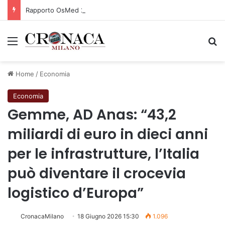
Rapporto OsMed 2025 sull’uso dei farmaci in Italia
Menu
C
Home
/
Economia
Economia
Gemme, AD Anas: “43,2
miliardi di euro in dieci anni
per le infrastrutture, l’Italia
può diventare il crocevia
logistico d’Europa”
CronacaMilano
18 Giugno 2026 15:30
1.096