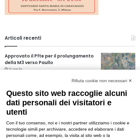
Articoli recenti
Approvato il Pfte per il prolungamento
della M3 verso Paullo
11 ore fa
Rifiuta cookie non necessari ✕
75 anni di INFN. La comunità, la storia, il
futuro della ricerca in fisica
Questo sito web raccoglie alcuni
fondamentale in Italia
dati personali dei visitatori e
11 ore fa
utenti
Milano Aiuta Estate, 1600 prestazioni di
assistenza attivate
Con il tuo consenso, noi e i nostri partner utilizziamo i cookie e
13 ore fa
tecnologie simili per archiviare, accedere ed elaborare i dati
personali come, ad esempio, la visita al sito web o la