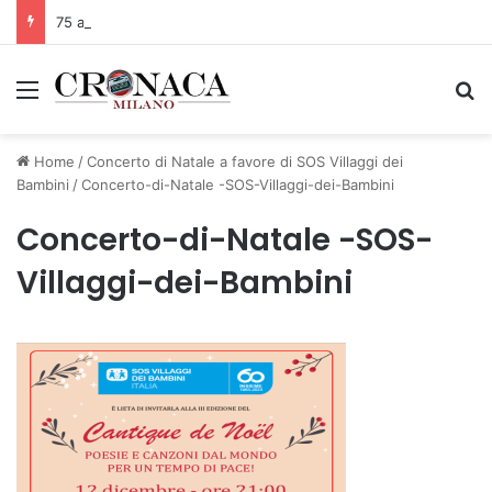
75 anni di INFN. La comunità, la storia, il futuro della ricerca in fisica fondamentale in Italia
Menu
C
Home
/
Concerto di Natale a favore di SOS Villaggi dei
Bambini
/
Concerto-di-Natale -SOS-Villaggi-dei-Bambini
Concerto-di-Natale -SOS-
Villaggi-dei-Bambini