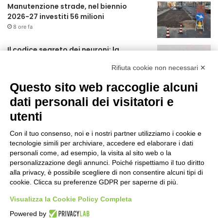
Manutenzione strade, nel biennio
2026-27 investiti 56 milioni
8 ore fa
Il codice segreto dei neuroni: la
memoria della nascita che costruisce il
Rifiuta cookie non necessari ✕
cervello
9 ore fa
Questo sito web raccoglie alcuni
Una guida alimentare per affrontare i
dati personali dei visitatori e
giorni più caldi: come idratarsi e cosa
utenti
portare in tavola a Ferragosto
13 ore fa
Con il tuo consenso, noi e i nostri partner utilizziamo i cookie e
Il Comando della Polizia Locale di
tecnologie simili per archiviare, accedere ed elaborare i dati
Cinisello Balsamo fa scuola
personali come, ad esempio, la visita al sito web o la
personalizzazione degli annunci. Poiché rispettiamo il tuo diritto
14 ore fa
alla privacy, è possibile scegliere di non consentire alcuni tipi di
cookie. Clicca su preferenze GDPR per saperne di più.
JAZZaltro: il quartetto di Luigi
Martinale e l’Orchestra da Camera del
Visualizza la Cookie Policy Completa
Conservatorio Ghedini di Cuneo
Powered by
14 ore fa