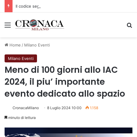
Il codice segreto dei neuroni: la memoria della nascita che costruisce il cervello
Menu
C
Home
/
Milano Eventi
Milano Eventi
Meno di 100 giorni allo IAC
2024, il piu’ importante
evento dedicato allo spazio
CronacaMilano
8 Luglio 2024 10:00
1.158
minuto di lettura