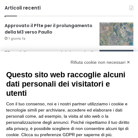
Articoli recenti
Approvato il Pfte per il prolungamento
della M3 verso Paullo
1 giorno fa
75 anni di INFN. La comunità, la storia, il
futuro della ricerca in fisica
Rifiuta cookie non necessari ✕
fondamentale in Italia
Questo sito web raccoglie alcuni
1 giorno fa
dati personali dei visitatori e
Milano Aiuta Estate, 1600 prestazioni di
assistenza attivate
utenti
1 giorno fa
Con il tuo consenso, noi e i nostri partner utilizziamo i cookie e
Il potenziale invisibile: come la
tecnologie simili per archiviare, accedere ed elaborare i dati
curiosità guida l’evoluzione umana
personali come, ad esempio, la visita al sito web o la
personalizzazione degli annunci. Poiché rispettiamo il tuo diritto
1 giorno fa
alla privacy, è possibile scegliere di non consentire alcuni tipi di
cookie. Clicca su preferenze GDPR per saperne di più.
Milano tra tradizione e mutamento: il