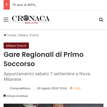
75 anni di INFN. La comunità, la storia, il futuro della ricerca in fisica fondamentale in Italia
Menu
C
Home
/
Milano Eventi
Milano Eventi
Gare Regionali di Primo
Soccorso
Appuntamento sabato 7 settembre a Nova
Milanese
CronacaMilano
30 Agosto 2024 15:04
1.240
minuto di lettura