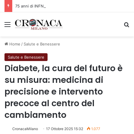
75 anni di INFN. La comunità, la storia, il futuro della ricerca in fisica fondamentale in Italia
Menu
C
Home
/
Salute e Benessere
Salute e Benessere
Diabete, la cura del futuro è
su misura: medicina di
precisione e intervento
precoce al centro del
cambiamento
CronacaMilano
17 Ottobre 2025 15:32
1.077