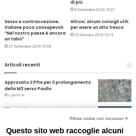
di più
8 Settembre 2025 15:27
Sesso e contraccezione,
Alitosi: alcuni consigli utili
italiane poco consapevoli:
per avere un alto fresco
“Nel nostro paese è ancora
25 Gennaio 2019 13:13
un tabù”
27 Settembre 2016 10:56
Articoli recenti
Approvato il Pfte per il prolungamento
della M3 verso Paullo
2 giorni fa
75 anni di INFN. La comunità, la storia, il
futuro della ricerca in fisica
Rifiuta cookie non necessari ✕
fondamentale in Italia
Questo sito web raccoglie alcuni
2 giorni fa