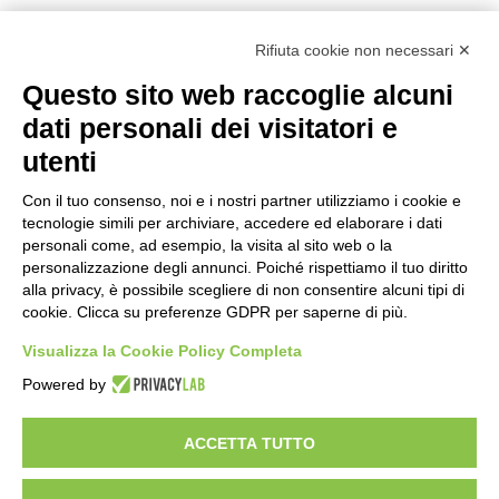
Rapporto OsMed 2025 sull’uso dei
farmaci in Italia
Rifiuta cookie non necessari ✕
5 ore fa
Questo sito web raccoglie alcuni
dati personali dei visitatori e
Un nuovo modello di IA stima il volume
dei ghiacciai del pianeta
utenti
6 ore fa
Con il tuo consenso, noi e i nostri partner utilizziamo i cookie e
Manutenzione strade, nel biennio
tecnologie simili per archiviare, accedere ed elaborare i dati
2026-27 investiti 56 milioni
personali come, ad esempio, la visita al sito web o la
personalizzazione degli annunci. Poiché rispettiamo il tuo diritto
24 ore fa
alla privacy, è possibile scegliere di non consentire alcuni tipi di
cookie. Clicca su preferenze GDPR per saperne di più.
Il codice segreto dei neuroni: la
memoria della nascita che costruisce il
Visualizza la Cookie Policy Completa
cervello
Powered by
1 giorno fa
ACCETTA TUTTO
Visibileweb - IT03270560802 - info@cronacamilano.it