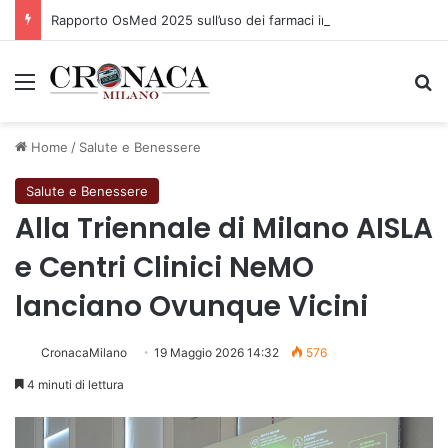
Rapporto OsMed 2025 sull’uso dei farmaci in Italia
Menu
C
Home
/
Salute e Benessere
Salute e Benessere
Alla Triennale di Milano AISLA
e Centri Clinici NeMO
lanciano Ovunque Vicini
CronacaMilano
19 Maggio 2026 14:32
576
4 minuti di lettura